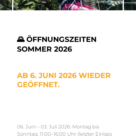
FELSENLABYRINTH + FLYING
🌄 ÖFFNUNGSZEITEN
FOX
SOMMER 2026
AB 6. JUNI 2026 WIEDER
GEÖFFNET.
06. Juni – 03. Juli 2026: Montag bis
Sonntag, 11:00–16:00 Uhr (letzter Einlass