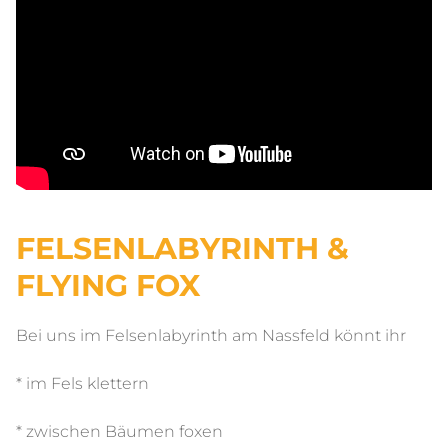
FELSENLABYRINTH &
FLYING FOX
Bei uns im Felsenlabyrinth am Nassfeld könnt ihr
* im Fels klettern
* zwischen Bäumen foxen