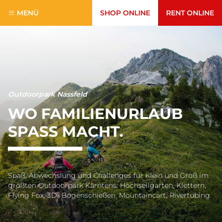
MENÜ
SHOP ONLINE
RENT ONLINE
Outdoorpark Nassfeld
WO FAMILIENURLAUB
SPASS MACHT.
Spaß, Abwechslung und Challenges für Klein und Groß im
größten Outdoorpark Kärntens: Hochseilgarten, Klettern,
Flying Fox, 3D- Bogenschießen, Mountaincart, Rivertubing.