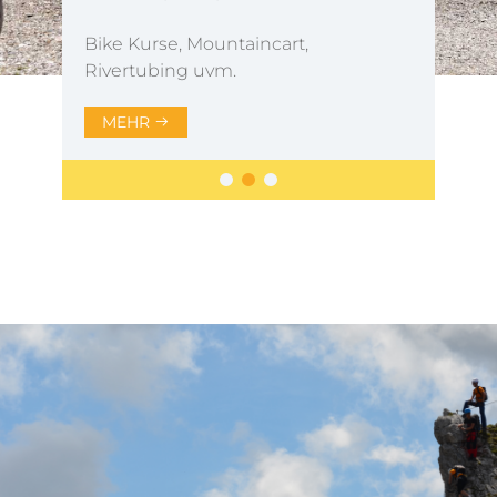
Bike Kurse, Mountaincart,
Rivertubing uvm.
MEHR